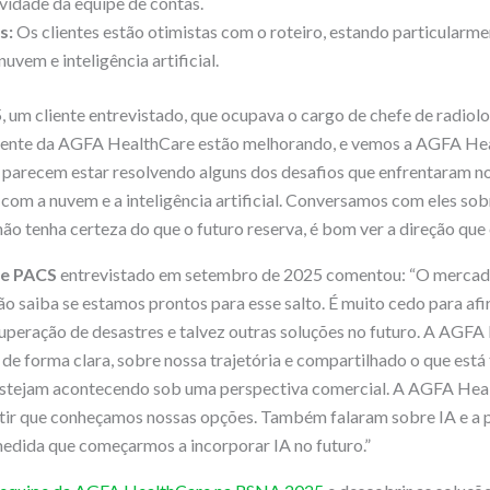
ividade da equipe de contas.
s:
Os clientes estão otimistas com o roteiro, estando particularme
vem e inteligência artificial.
um cliente entrevistado, que ocupava o cargo de chefe de radiolog
 cliente da AGFA HealthCare estão melhorando, e vemos a AGFA He
 parecem estar resolvendo alguns dos desafios que enfrentaram no
 com a nuvem e a inteligência artificial. Conversamos com eles so
o tenha certeza do que o futuro reserva, é bom ver a direção que
de PACS
entrevistado em setembro de 2025 comentou: “O mercad
o saiba se estamos prontos para esse salto. É muito cedo para afi
uperação de desastres e talvez outras soluções no futuro. A AGFA
e forma clara, sobre nossa trajetória e compartilhado o que est
estejam acontecendo sob uma perspectiva comercial. A AGFA Heal
ir que conheçamos nossas opções. Também falaram sobre IA e a p
edida que começarmos a incorporar IA no futuro.”