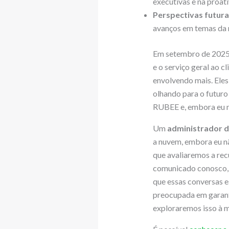
executivas e na proat
Perspectivas futura
avanços em temas da nu
Em setembro de 2025, 
e o serviço geral ao
envolvendo mais. Eles
olhando para o futuro
RUBEE e, embora eu nã
Um
administrador 
a nuvem, embora eu nã
que avaliaremos a rec
comunicado conosco, d
que essas conversas 
preocupada em garant
exploraremos isso à m