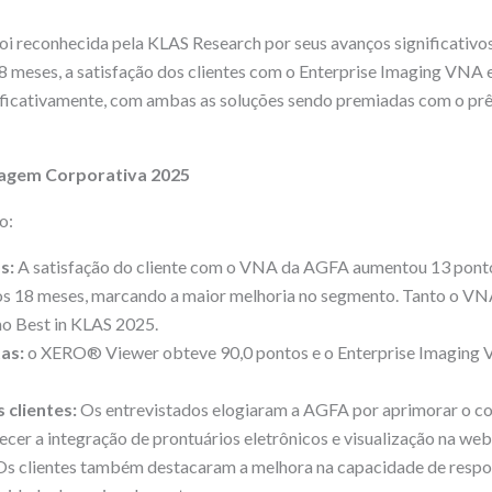
i reconhecida pela KLAS Research por seus avanços significativos
18 meses, a satisfação dos clientes com o Enterprise Imaging VN
icativamente, com ambas as soluções sendo premiadas com o prê
magem Corporativa 2025
o:
s:
A satisfação do cliente com o VNA da AGFA aumentou 13 pont
os 18 meses, marcando a maior melhoria no segmento. Tanto o VN
o Best in KLAS 2025.
as:
o XERO® Viewer obteve 90,0 pontos e o Enterprise Imaging 
clientes:
Os entrevistados elogiaram a AGFA por aprimorar o con
alecer a integração de prontuários eletrônicos e visualização na w
Os clientes também destacaram a melhora na capacidade de respos