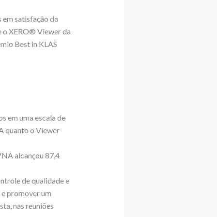
 em satisfação do
A e o XERO® Viewer da
mio Best in KLAS
os em uma escala de
A quanto o Viewer
VNA alcançou 87,4
trole de qualidade e
eb e promover um
ta, nas reuniões