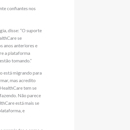
nte confiantes nos
ia, disse: “O suporte
althCare se
s anos anteriores e
bre a plataforma
 estão tomando.”
o está migrando para
rmar, mas acredito
 HealthCare tem se
á fazendo. Não parece
thCare está mais se
lataforma, e