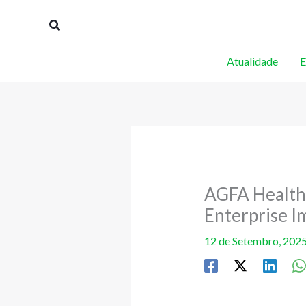
Skip
Procurar
to
content
Atualidade
E
AGFA HealthC
Enterprise I
12 de Setembro, 202