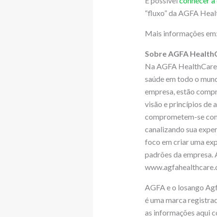
É possível
conhecer a
“fluxo” da AGFA Heal
Mais informações em
Sobre AGFA Health
Na AGFA HealthCare, 
saúde em todo o mund
empresa, estão compr
visão e princípios de 
comprometem-se com u
canalizando sua exper
foco em criar uma exp
padrões da empresa. 
www.agfahealthcare.co
AGFA e o losango Agfa
é uma marca registrad
as informações aqui co