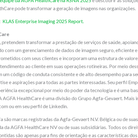
 equipe da AGFA HealthCare na RSNA 2025
e descobrir as soluçõ
thCare pode transformar a geração de imagens nas organizações.
:
KLAS Enterprise Imaging 2025 Report.
Care
pretendem transformar a prestação de serviços de saúde, apoiand
o com um gerenciamento de dados de imagem seguro, eficiente e
ometidos com seus clientes e incorporam uma estrutura de valor
atendimento ao cliente em suas operações rotineiras. Por meio dess
m código de conduta consistente e de alto desempenho para seu
tise e aspirações para todas as partes interessadas. Seu perfil Em
eriência excepcional por meio do poder da tecnologia e é uma bas
A AGFA HealthCare é uma divisão do Grupo Agfa-Gevaert. Mais 
m ou em seu perfil de Linkedin.
 são marcas registradas da Agfa-Gevaert N.V. Bélgica ou de suas
a da AGFA HealthCare NV ou de suas subsidiárias. Todos os direi
ntidas são apenas para fins de orientação e as características dos