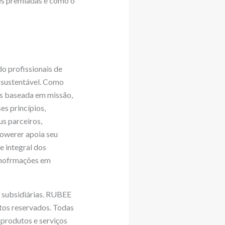
es premiadas e como o
o profissionais de
 sustentável. Como
es baseada em missão,
es princípios,
s parceiros,
powerer apoia seu
e integral dos
inofrmações em
 subsidiárias. RUBEE
tos reservados. Todas
 produtos e serviços