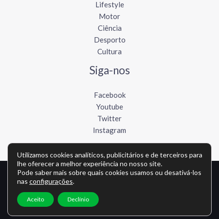
Lifestyle
Motor
Ciência
Desporto
Cultura
Siga-nos
Facebook
Youtube
Twitter
Instagram
Utilizamos cookies analíticos, publicitários e de terceiros para
lhe oferecer a melhor experiência no nosso site.
Pode saber mais sobre quais cookies usamos ou desativá-los
Copyright © Todos os direitos reservados - lusofonews.com
nas
configurações
.
Política de privacidade
-
Política de cookies
-
Contato
Aceito
Declínio