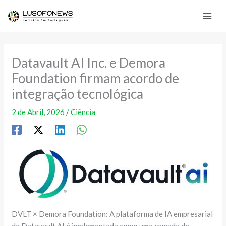
Skip
to
content
Datavault AI Inc. e Demora
Foundation firmam acordo de
integração tecnológica
2 de Abril, 2026
/
Ciência
DVLT × Demora Foundation: A plataforma de IA empresarial
da Datavault AI é implementada como uma camada de