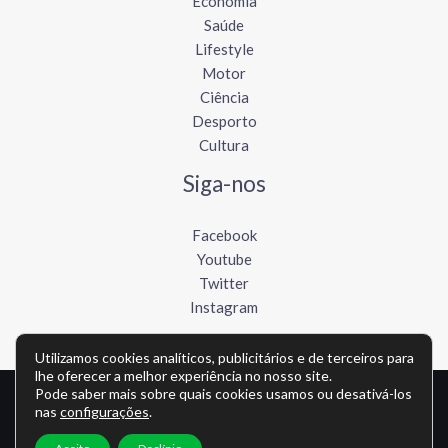
Economia
Saúde
Lifestyle
Motor
Ciência
Desporto
Cultura
Siga-nos
Facebook
Youtube
Twitter
Instagram
Utilizamos cookies analíticos, publicitários e de terceiros para
lhe oferecer a melhor experiência no nosso site.
Pode saber mais sobre quais cookies usamos ou desativá-los
Copyright © Todos os direitos reservados - lusofonews.com
nas
configurações
.