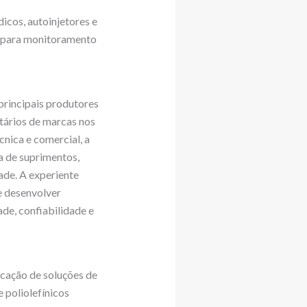
icos, autoinjetores e
s para monitoramento
principais produtores
tários de marcas nos
cnica e comercial, a
a de suprimentos,
ade. A experiente
 e desenvolver
de, confiabilidade e
cação de soluções de
 poliolefínicos