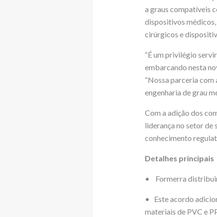
a graus compatíveis c
dispositivos médicos
cirúrgicos e disposit
“É um privilégio serv
embarcando nesta nov
“Nossa parceria com a
engenharia de grau mé
Com a adição dos comp
liderança no setor de
conhecimento regulató
Detalhes principais
• Formerra distribui
• Este acordo adicio
materiais de PVC e 