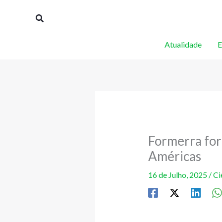
Skip
Procurar
to
content
Atualidade
E
Formerra for
Américas
16 de Julho, 2025
/
Ci