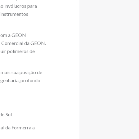
o invólucros para
 instrumentos
o, com a GEON
or Comercial da GEON.
buir polímeros de
 mais sua posição de
ngenharia, profundo
o Sul.
al da Formerra a