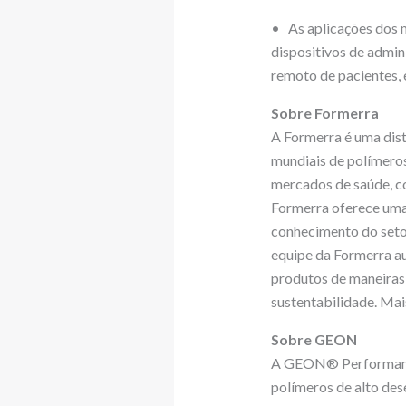
• As aplicações dos m
dispositivos de admi
remoto de pacientes, 
Sobre Formerra
A Formerra é uma dist
mundiais de polímeros
mercados de saúde, co
Formerra oferece uma 
conhecimento do seto
equipe da Formerra aux
produtos de maneiras
sustentabilidade. Ma
Sobre GEON
A GEON® Performance 
polímeros de alto des