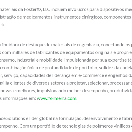
ateriais da Foster®, LLC incluem invólucros para dispositivos méd
nistração de medicamentos, instrumentos cirúrgicos, componente
etc.
ribuidora de destaque de materiais de engenharia, conectando os 
 com milhares de fabricantes de equipamentos originais e proprie
nsumo, industrial e mobilidade. Impulsionada por sua expertise té
combinação única de profundidade de portfólio, solidez da cadei
r, serviço, capacidades de liderança em e-commerce e engenhosid
ilia clientes de diversos setores a projetar, selecionar, processar
 novas e melhores, impulsionando melhor desempenho, produtivida
is informações em:
www.formerra.com
.
Solutions é líder global na formulação, desenvolvimento e fabri
empenho. Com um portfólio de tecnologias de polímeros vinílicos e