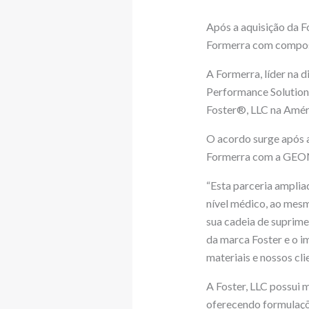
Após a aquisição da F
Formerra com compos
A Formerra, líder na
Performance Solution
Foster®, LLC na Améri
O acordo surge após 
Formerra com a GEON p
“Esta parceria ampli
nível médico, ao mesm
sua cadeia de suprime
da marca Foster e o i
materiais e nossos clie
A Foster, LLC possui 
oferecendo formulaçõe