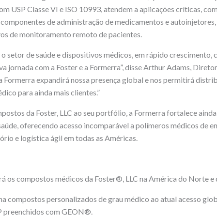
om USP Classe VI e ISO 10993, atendem a aplicações críticas, com
, componentes de administração de medicamentos e autoinjetores,
ivos de monitoramento remoto de pacientes.
ir o setor de saúde e dispositivos médicos, em rápido cresciment
a jornada com a Foster e a Formerra”, disse Arthur Adams, Diret
 Formerra expandirá nossa presença global e nos permitirá distri
dico para ainda mais clientes.”
ostos da Foster, LLC ao seu portfólio, a Formerra fortalece ainda
 saúde, oferecendo acesso incomparável a polímeros médicos de e
rio e logística ágil em todas as Américas.
rá os compostos médicos da Foster®, LLC na América do Norte e d
na compostos personalizados de grau médico ao atual acesso glob
PP preenchidos com GEON®.