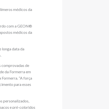
olímeros médicos da
 acordo com a GEON®
ompostos médicos da
e longa data da
.
es comprovadas de
ade da Formerra em
 Formerra. “A força
cimento para esses
os personalizados,
pacos e pré-coloridos