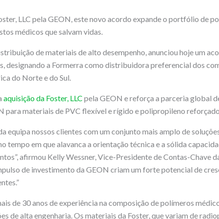
oster, LLC pela GEON, este novo acordo expande o portfólio de p
tos médicos que salvam vidas.
 distribuição de materiais de alto desempenho, anunciou hoje um
s, designando a Formerra como distribuidora preferencial dos c
ca do Norte e do Sul.
a
aquisição da Foster, LLC
pela GEON e reforça a parceria global d
ara materiais de PVC flexível e rígido e polipropileno reforçado
ada equipa nossos clientes com um conjunto mais amplo de soluçõ
o tempo em que alavanca a orientação técnica e a sólida capacid
ntos”, afirmou Kelly Wessner, Vice-Presidente de Contas-Chave da
mpulso de investimento da GEON criam um forte potencial de cres
ntes.”
mais de 30 anos de experiência na composição de polímeros médic
s de alta engenharia. Os materiais da Foster, que variam de radio