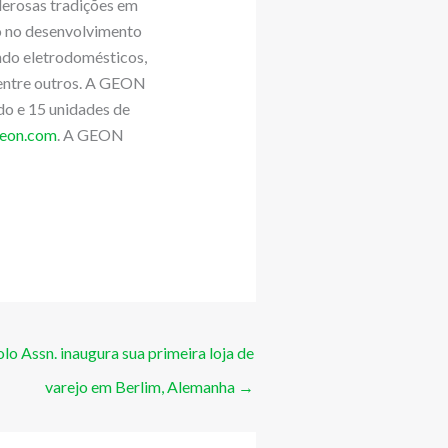
erosas tradições em
o no desenvolvimento
ndo eletrodomésticos,
, entre outros. A GEON
o e 15 unidades de
eon.com
. A GEON
lo Assn. inaugura sua primeira loja de
varejo em Berlim, Alemanha
→