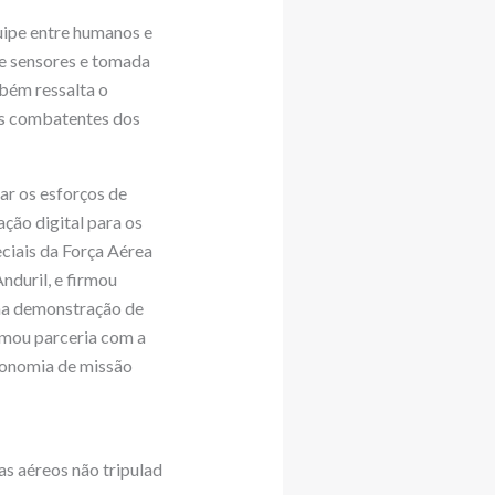
ipe entre humanos e
de sensores e tomada
bém ressalta o
os combatentes dos
ar os esforços de
ção digital para os
iais da Força Aérea
nduril, e firmou
ma demonstração de
rmou parceria com a
tonomia de missão
as aéreos não tripulad