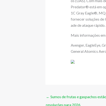
os (UAS). Com mais de
Predator® está em op
1C Gray Eagle®, MQ-
fornecer soluções de 
ade de ataque rápido
Mais informações e
Avenger, EagleEye, Gr
General Atomics Aeron
←
Sumos de frutas e gaspachos estão 
resoluções para 2026