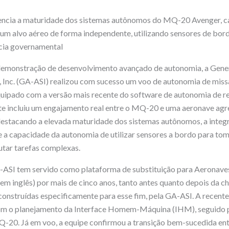
ncia a maturidade dos sistemas autônomos do MQ-20 Avenger, ca
r um alvo aéreo de forma independente, utilizando sensores de bor
cia governamental
demonstração de desenvolvimento avançado de autonomia, a Gene
 Inc. (GA-ASI) realizou com sucesso um voo de autonomia de missã
pado com a versão mais recente do software de autonomia de re
te incluiu um engajamento real entre o MQ-20 e uma aeronave agr
estacando a elevada maturidade dos sistemas autônomos, a integr
 a capacidade da autonomia de utilizar sensores a bordo para to
utar tarefas complexas.
-ASI tem servido como plataforma de substituição para Aeronav
m inglês) por mais de cinco anos, tanto antes quanto depois da 
nstruídas especificamente para esse fim, pela GA-ASI. A recent
com o planejamento da Interface Homem-Máquina (IHM), seguido 
Q-20. Já em voo, a equipe confirmou a transição bem-sucedida ent