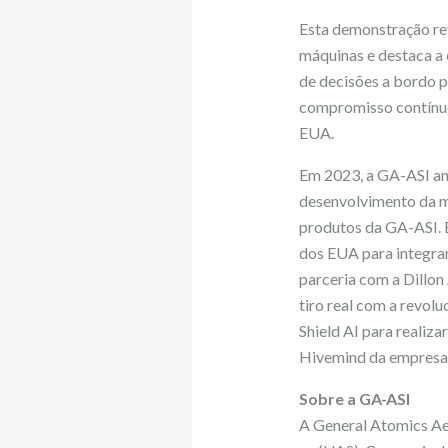
Esta demonstração re
máquinas e destaca a
de decisões a bordo 
compromisso contínuo
EUA.
Em 2023, a GA-ASI anu
desenvolvimento da m
produtos da GA-ASI. 
dos EUA para integrar
parceria com a Dillo
tiro real com a revo
Shield AI para realiz
Hivemind da empresa
Sobre a GA-ASI
A General Atomics Aer