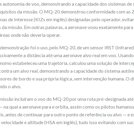
e autonomia de voo, demonstrando a capacidade dos sistemas de
quisitos da missão. O MQ-20 demonstrou conformidade com as Z
nas de Interesse (KIZs em inglês) designadas pelo operador, evita
s da missão. Em outras palavras, a aeronave voou exatamente para 
reas onde não deveria operar.
emonstração foi o uso, pelo MQ-20, de um sensor IRST (Infrared 
ssivamente a distância até uma aeronave alvo real em voo. Usando
ônomo estabeleceu uma trajetória, calculou uma solução de interce
contra um alvo real, demonstrando a capacidade do sistema autô
sores de bordo e sua própria lógica, sem intervenção humana. O d
uído o alvo.
missão incluíram o voo do MQ-20 por uma rota pré-designada até
— na qual a aeronave para e orbita, assim como os pilotos humano
s, antes de continuar para outro ponto de referência ou alvo — e 
 velocidade e altitude (HSA em inglês), tudo isso evitando com su