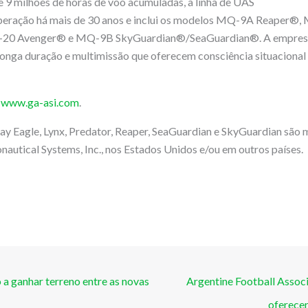
 9 milhões de horas de voo acumuladas, a linha de UAS
eração há mais de 30 anos e inclui os modelos MQ-9A Reaper®,
20 Avenger® e MQ-9B SkyGuardian®/SeaGuardian®. A empresa 
longa duração e multimissão que oferecem consciência situacional 
.
m
www.ga-asi.com
.
ay Eagle, Lynx, Predator, Reaper, SeaGuardian e SkyGuardian são 
autical Systems, Inc., nos Estados Unidos e/ou em outros países.
a ganhar terreno entre as novas
Argentine Football Associ
oferecer