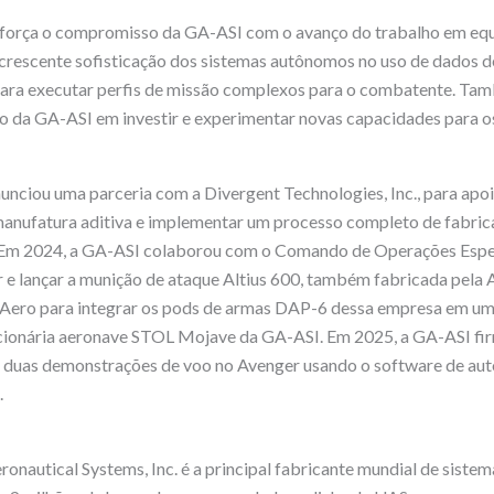
força o compromisso da GA-ASI com o avanço do trabalho em equ
 crescente sofisticação dos sistemas autônomos no uso de dados 
para executar perfis de missão complexos para o combatente. Tam
 da GA-ASI em investir e experimentar novas capacidades para 
nciou uma parceria com a Divergent Technologies, Inc., para apoi
anufatura aditiva e implementar um processo completo de fabrica
Em 2024, a GA-ASI colaborou com o Comando de Operações Espec
 e lançar a munição de ataque Altius 600, também fabricada pela A
n Aero para integrar os pods de armas DAP-6 dessa empresa em u
lucionária aeronave STOL Mojave da GA-ASI. Em 2025, a GA-ASI fi
ar duas demonstrações de voo no Avenger usando o software de au
.
onautical Systems, Inc. é a principal fabricante mundial de sistem