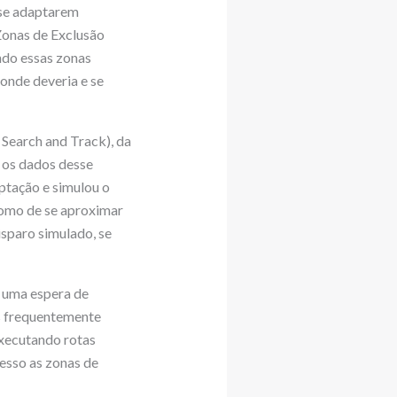
 se adaptarem
onas de Exclusão
ndo essas zonas
onde deveria e se
Search and Track), da
 os dados desse
ptação e simulou o
nomo de se aproximar
isparo simulado, se
 uma espera de
s frequentemente
executando rotas
cesso as zonas de