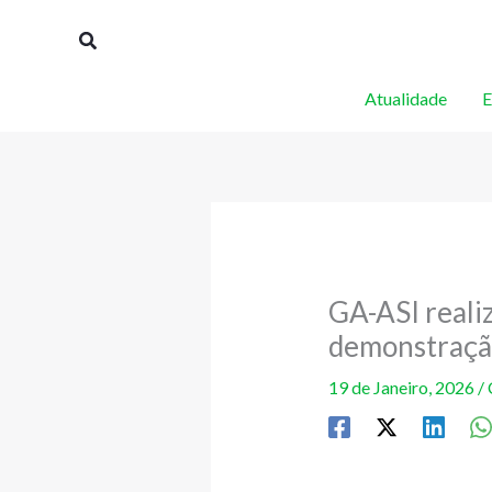
Skip
Procurar
to
content
Atualidade
E
GA-ASI reali
demonstraçã
19 de Janeiro, 2026
/