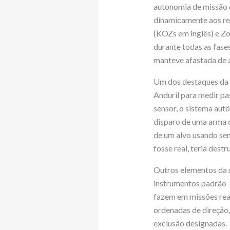
autonomia de missão 
dinamicamente aos re
(KOZs em inglês) e Zo
durante todas as fase
manteve afastada de á
Um dos destaques da d
Anduril para medir pa
sensor, o sistema aut
disparo de uma arma 
de um alvo usando sen
fosse real, teria destr
Outros elementos da 
instrumentos padrão 
fazem em missões reai
ordenadas de direção,
exclusão designadas.