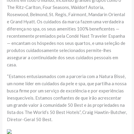
hotéis em todo o mundo, incluindo grandes grupos como o
The Ritz-Carlton, Four Seasons, Waldorf Astoria,
Rosewood, Belmond, St. Regis, Fairmont, Mandarin Oriental
e Grand Hyatt. Os cuidados da marca fazem uma verdadeira
diferença no spa, os seus amenities 100% beneficentes —
recentemente premiados pela Condé Nast Traveler Espanha
— encantam os hóspedes nos seus quartos, e uma seleção de
produtos cuidadosamente selecionados permite-lhes
assegurar a continuidade dos seus cuidados pessoais em
casa.
“Estamos entusiasmados com a parceria com a Natura Bissé,
um nome líder em cuidados da pele e spa, que partilha a nossa
busca firme por um serviço de excelência e por experiências
inesquecíveis. Estamos confiantes de que irão acrescentar
um grande valor à comunidade 50 Best e às propriedades na
lista dos The World’s 50 Best Hotels”, Craig Hawtin-Butcher,
Diretor-Geral 50 Best.