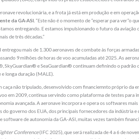
nave revolucionária, e a frota já está em produção e em operação
dente da GA-ASI
. “Este não é o momento de “esperar para ver”o qu
stamos entregando. E estamos impulsionando o futuro da aviação 
ais de três décadas.”
 entregou mais de 1.300 aeronaves de combate às forças armadas
passando 9 milhões de horas de voo acumuladas até 2025. As aero
®, SkyGuardian® e SeaGuardian® continuam definindo o padrão 
e e longa duração (MALE).
caça não tripulado, desenvolvido com financiemnto próprio da e
 voo em 2009, continua servindo como plataforma de testes para i
nomia avançada. A aeronave incorpora e opera os softwares mais
s do governo dos EUA, dos principais fornecedores da indústria e 
e software de autonomia da GA-ASI, muitas vezes também financ
Fighter Conference
(IFC 2025), que será realizada de 4 a 6 de no