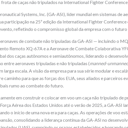
frota de caças não tripulados na International Fighter Conferenc
onautical Systems, Inc. (GA-ASI), líder mundial em sistemas de a
sua participação na 25ª edição da International Fighter Conferenc
vento, refletindo o compromisso global da empresa com o futuro
 aeronaves de combate não tripuladas da GA-ASI — incluindo o M
mento Remoto XQ-67A e a Aeronave de Combate Colaborativa YF
lobal dos caças autônomos e semiautônomos, liderando o desenvol
 entre aeronaves tripuladas e não tripuladas (
manned-unmanned
m larga escala. A visão da empresa para sua série modular e escalá
e caminho para que as forças dos EUA, seus aliados e parceiros 
obais rumo ao combate do futuro.
mente em construir e colocar em voo um caça não tripulado de 
a Força Aérea dos Estados Unidos até o verão de 2025, a GA-ASI 
ndo o início de uma nova era para caças. As operações de voo e
ansão, consolidando a liderança contínua da GA-ASI no desenvolv
tripulados (UAS), cumprindo os prazos estabelecidos e honrando 