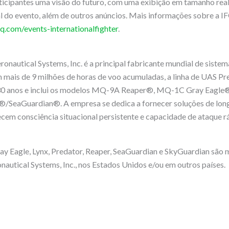
rticipantes uma visão do futuro, com uma exibição em tamanho r
l do evento, além de outros anúncios. Mais informações sobre a 
q.com/events-internationalfighter
.
onautical Systems, Inc. é a principal fabricante mundial de siste
 mais de 9 milhões de horas de voo acumuladas, a linha de UAS P
 30 anos e inclui os modelos MQ-9A Reaper®, MQ-1C Gray Eagl
eaGuardian®. A empresa se dedica a fornecer soluções de long
cem consciência situacional persistente e capacidade de ataque r
ay Eagle, Lynx, Predator, Reaper, SeaGuardian e SkyGuardian são 
autical Systems, Inc., nos Estados Unidos e/ou em outros países.