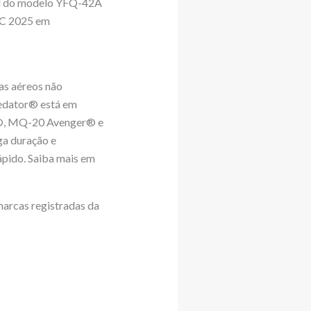
eal do modelo YFQ-42A
IFC 2025 em
mas aéreos não
redator® está em
e®, MQ-20 Avenger® e
a duração e
ápido. Saiba mais em
marcas registradas da