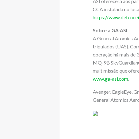
ASI oferecerá aos pa
CCA instalada no loca
https://www.defencei
Sobre a GA-ASI
A General Atomics Aer
tripulados (UAS). Com
operação há mais de
MQ-9B SkyGuardian®/S
multimissão que ofere
www.ga-asi.com
.
Avenger, EagleEye, Gr
General Atomics Aeron