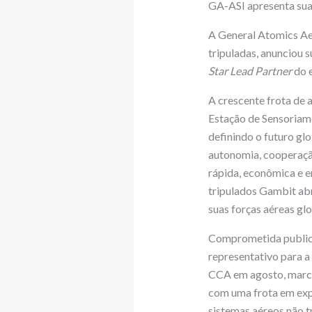
GA-ASI apresenta sua 
A General Atomics Aer
tripuladas, anunciou 
Star Lead Partner
do e
A crescente frota de
Estação de Sensoria
definindo o futuro g
autonomia, cooperação
rápida, econômica e e
tripulados Gambit abr
suas forças aéreas gl
Comprometida publica
representativo para 
CCA em agosto, marca
com uma frota em exp
sistemas aéreos não 