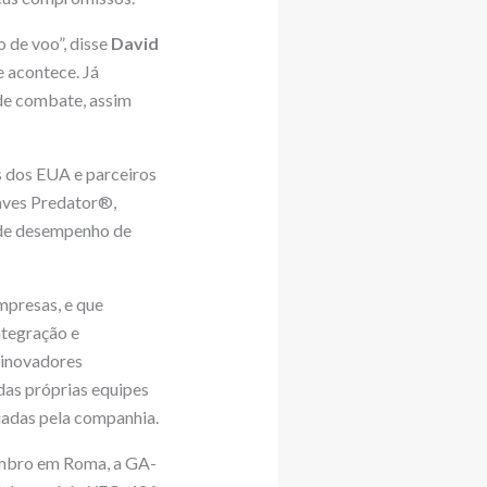
 de voo”, disse
David
e acontece. Já
de combate, assim
 dos EUA e parceiros
naves Predator®,
de desempenho de
mpresas, e que
ntegração e
 inovadores
das próprias equipes
iadas pela companhia.
vembro em Roma, a GA-