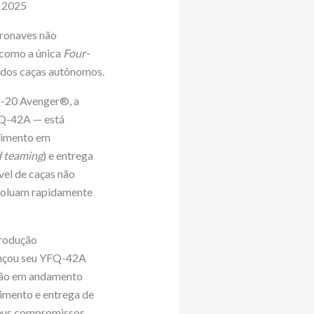
e 2025
eronaves não
e como a única
Four-
 dos caças autônomos.
Q-20 Avenger®, a
Q-42A — está
vimento em
 teaming
) e entrega
vel de caças não
evoluam rapidamente
produção
lançou seu YFQ-42A
stão em andamento
imento e entrega de
seus compromissos.