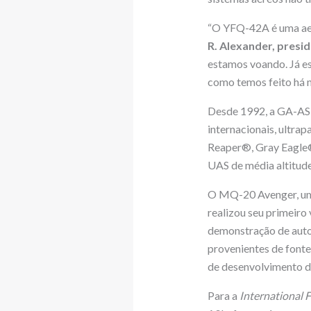
“O YFQ-42A é uma aero
R. Alexander, presi
estamos voando. Já e
como temos feito há m
Desde 1992, a GA-ASI
internacionais, ultra
Reaper®, Gray Eagle
UAS de média altitud
O MQ-20 Avenger, um 
realizou seu primeiro
demonstração de auto
provenientes de fonte
de desenvolvimento d
Para a
International 