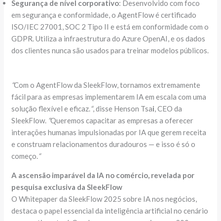
Segurança de nível corporativo
: Desenvolvido com foco
em segurança e conformidade, o AgentFlow é certificado
ISO/IEC 27001, SOC 2 Tipo II e está em conformidade com o
GDPR. Utiliza a infraestrutura do Azure OpenAI, e os dados
dos clientes nunca são usados para treinar modelos públicos.
“
Com o AgentFlow da SleekFlow, tornamos extremamente
fácil para as empresas implementarem IA em escala com uma
solução flexível e eficaz.
“
, disse Henson Tsa
i
, CEO da
SleekFlow.
“
Queremos capacitar as empresas a oferecer
interações humanas impulsionadas por IA que gerem receita
e construam relacionamentos duradouros — e isso é só o
começo.
“
A ascensão imparável da IA no comércio, revelada por
pesquisa exclusiva da SleekFlow
O Whitepaper da SleekFlow 2025 sobre IA nos negócios,
destaca o papel essencial da inteligência artificial no cenário