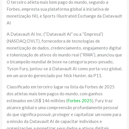
O terceiro atleta mais bem pago do mundo, segundo a
Forbes, empresta sua plataforma global à iniciativa de
monetização NIL e Sports Illustrated Exchange da Datavault
AI
A Datavault AI Inc. (“Datavault AI” ou a “Empresa”)
(NASDAQ:DVLT), fornecedora de tecnologias de
monetização de dados, credenciamento, engajamento digital
e tokenização de ativos do mundo real (“RWA”), anunciou que
o bicampeão mundial de boxe na categoria peso-pesado,
Tyson Fury, juntou-se à Datavault AI como porta-voz global,
em um acordo gerenciado por Nick Hunter, da P11.
Classificado em terceiro lugar na lista da Forbes de 2025
dos atletas mais bem pagos do mundo, com ganhos
estimados em US$ 146 milhões (
Forbes 2025
), Fury traz
alcance global e uma compreensão profundamente pessoal
do que significa possuir, proteger e capitalizar um nome para
a missão da Datavault AI de capacitar indivíduos e
organizações a monetizar seus dados e ativos digitais.