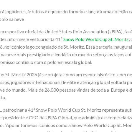
irá jogadores, árbitros e equipe do torneio e lançará uma coleção 
polo na neve
ca esportiva oficial da United States Polo Association (USPA), far
 de uniformes e vestuário da 41ª
Snow Polo World Cup St. Moritz
,
6, no icônico lago congelado de St. Moritz. Essa parceria inaugural
 na neve mais prestigiado e lendário do mundo reforça os laços a
omisso contínuo com o polo em escala global.
p St. Moritz 2026 já se projeta como um evento histórico, com 
ssos, jogadores internacionais de elite e atenção global voltada pa
eve do mundo. Mais de 26.000 pessoas vindas de toda a Europa e 
to.
n., patrocinar a 41ª Snow Polo World Cup St. Moritz representa aut
ce, presidente e CEO da USPA Global, que administra e comercializ
o. “Apoiar torneios icônicos como a Snow Polo World Cup St. Mor