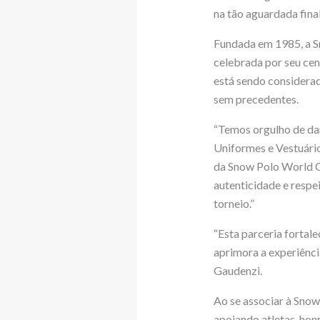
na tão aguardada fina
Fundada em 1985, a S
celebrada por seu cen
está sendo considera
sem precedentes.
“Temos orgulho de dar
Uniformes e Vestuári
da Snow Polo World Cu
autenticidade e respe
torneio.”
“Esta parceria fortal
aprimora a experiênci
Gaudenzi.
Ao se associar à Snow
apoiando atletas, ho