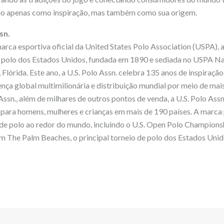
não apenas como inspiração, mas também como sua origem.
sn.
marca esportiva oficial da United States Polo Association (USPA), 
e polo dos Estados Unidos, fundada em 1890 e sediada no USPA Na
lórida. Este ano, a U.S. Polo Assn. celebra 135 anos de inspiração
a global multimilionária e distribuição mundial por meio de mais
Assn., além de milhares de outros pontos de venda, a U.S. Polo Assn
 para homens, mulheres e crianças em mais de 190 países. A marca
de polo ao redor do mundo, incluindo o U.S. Open Polo Champions
 The Palm Beaches, o principal torneio de polo dos Estados Unid