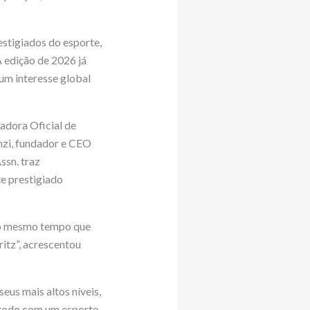
stigiados do esporte,
A edição de 2026 já
um interesse global
adora Oficial de
nzi, fundador e CEO
ssn. traz
te prestigiado
 ao mesmo tempo que
itz”, acrescentou
eus mais altos níveis,
 todo com um esporte