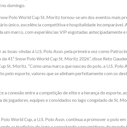
l no domingo.
now Polo World Cup St. Moritz tornou-se um dos eventos mais pre
ário único, excelência competitiva e hospitalidade incomparável. 
da um marco, com experiências VIP esgotadas antecipadamente e 
 as boas-vindas à U.S. Polo Assn. pela primeira vez como Patrocin
o da 41ª Snow Polo World Cup St. Moritz 2026”, disse Reto Gaude
p St. Moritz. “Como uma marca que nasceu do polo, a U.S. Polo A
ito pelo esporte, valores que se alinham perfeitamente com os des
ece a conexão entre a competição de elite e a herança do esporte,
a de jogadores, equipes e convidados no lago congelado de St. Mor
 Polo World Cup, a U.S. Polo Assn. continua a promover o polo em s
nrando as tradições do jogo e conectando consumidores do mundo