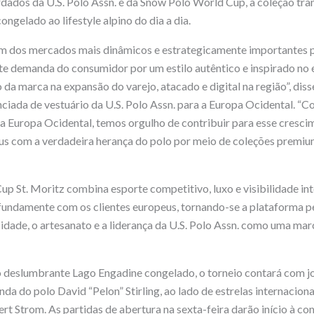
dados da U.S. Polo Assn. e da Snow Polo World Cup, a coleção tra
ongelado ao lifestyle alpino do dia a dia.
m dos mercados mais dinâmicos e estrategicamente importantes pa
te demanda do consumidor por um estilo autêntico e inspirado no e
 da marca na expansão do varejo, atacado e digital na região”, dis
ada de vestuário da U.S. Polo Assn. para a Europa Ocidental. “C
a Europa Ocidental, temos orgulho de contribuir para esse cresc
s com a verdadeira herança do polo por meio de coleções premium
p St. Moritz combina esporte competitivo, luxo e visibilidade in
undamente com os clientes europeus, tornando-se a plataforma pe
idade, o artesanato e a liderança da U.S. Polo Assn. como uma marc
 deslumbrante Lago Engadine congelado, o torneio contará com j
enda do polo David “Pelon” Stirling, ao lado de estrelas internacio
ert Strom. As partidas de abertura na sexta-feira darão início à c