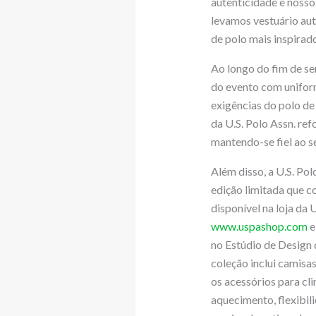
autenticidade e nosso
levamos vestuário au
de polo mais inspirado
Ao longo do fim de sem
do evento com uniform
exigências do polo de
da U.S. Polo Assn. re
mantendo-se fiel ao 
Além disso, a U.S. Po
edição limitada que c
disponível na loja da
www.uspashop.com
e
no Estúdio de Design 
coleção inclui camisa
os acessórios para cl
aquecimento, flexibil