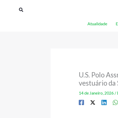
Skip
Procurar
to
content
Atualidade
E
U.S. Polo Ass
vestuário da
14 de Janeiro, 2026
/