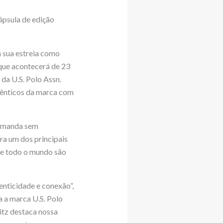
cápsula de edição
á sua estreia como
 que acontecerá de 23
 da U.S. Polo Assn.
utênticos da marca com
demanda sem
ra um dos principais
de todo o mundo são
enticidade e conexão”,
a a marca U.S. Polo
itz destaca nossa