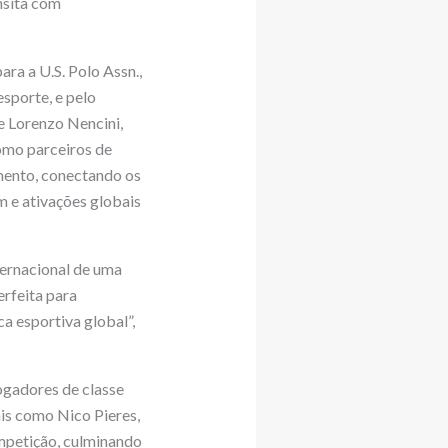
nsita com
ra a U.S. Polo Assn.,
sporte, e pelo
se Lorenzo Nencini,
omo parceiros de
imento, conectando os
 e ativações globais
ternacional de uma
rfeita para
a esportiva global”,
ogadores de classe
nais como Nico Pieres,
ompetição, culminando