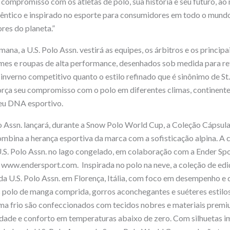
 compromisso com os atletas de polo, sua história e seu futuro, 
têntico e inspirado no esporte para consumidores em todo o mund
res do planeta.”
ana, a U.S. Polo Assn. vestirá as equipes, os árbitros e os princi
es e roupas de alta performance, desenhados sob medida para refl
 inverno competitivo quanto o estilo refinado que é sinônimo de St
força seu compromisso com o polo em diferentes climas, continentes
seu DNA esportivo.
lo Assn. lançará, durante a Snow Polo World Cup, a Coleção Cápsula
ombina a herança esportiva da marca com a sofisticação alpina. A 
 U.S. Polo Assn. no lago congelado, em colaboração com a Ender Spo
 www.endersport.com. Inspirada no polo na neve, a coleção de ediç
da U.S. Polo Assn. em Florença, Itália, com foco em desempenho e q
s polo de manga comprida, gorros aconchegantes e suéteres estilos
ima frio são confeccionados com tecidos nobres e materiais prem
idade e conforto em temperaturas abaixo de zero. Com silhuetas i