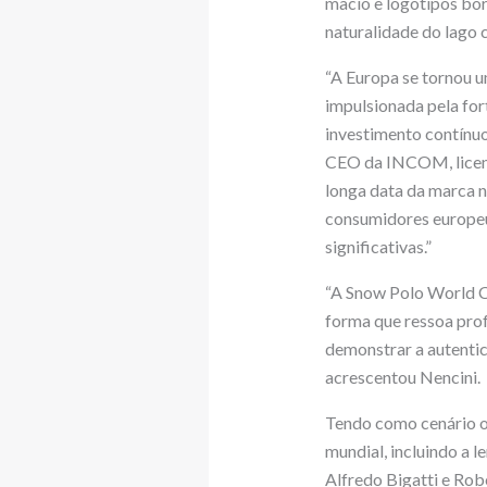
macio e logotipos bor
naturalidade do lago c
“A Europa se tornou u
impulsionada pela for
investimento contínuo
CEO da INCOM, licenci
longa data da marca n
consumidores europeu
significativas.”
“A Snow Polo World Cu
forma que ressoa prof
demonstrar a autentic
acrescentou Nencini.
Tendo como cenário o
mundial, incluindo a l
Alfredo Bigatti e Rob