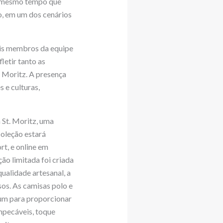
ao mesmo tempo que
o, em um dos cenários
pais membros da equipe
etir tanto as
. Moritz. A presença
 e culturas,
 St. Moritz, uma
coleção estará
rt, e online em
ão limitada foi criada
ualidade artesanal, a
os. As camisas polo e
ium para proporcionar
mpecáveis, toque