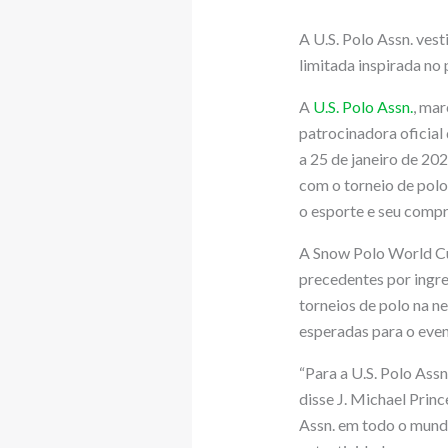
A U.S. Polo Assn. vest
limitada inspirada no 
A
U.S. Polo Assn.
, mar
patrocinadora oficial
a 25 de janeiro de 202
com o torneio de polo
o esporte e seu compr
A Snow Polo World Cu
precedentes por ingre
torneios de polo na n
esperadas para o even
“Para a U.S. Polo Ass
disse J. Michael Prin
Assn. em todo o mund