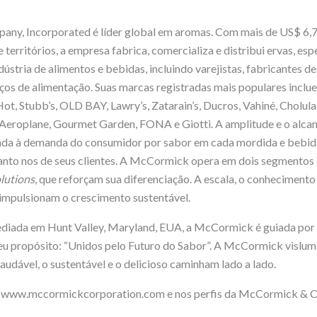
y, Incorporated é líder global em aromas. Com mais de US$ 6,7
 territórios, a empresa fabrica, comercializa e distribui ervas, esp
ústria de alimentos e bebidas, incluindo varejistas, fabricantes de
iços de alimentação. Suas marcas registradas mais populares inc
ot, Stubb’s, OLD BAY, Lawry’s, Zatarain’s, Ducros, Vahiné, Cholula
eroplane, Gourmet Garden, FONA e Giotti. A amplitude e o alcanc
nda à demanda do consumidor por sabor em cada mordida e bebida
anto nos de seus clientes. A McCormick opera em dois segmento
lutions
, que reforçam sua diferenciação. A escala, o conhecimento
mpulsionam o crescimento sustentável.
diada em Hunt Valley, Maryland, EUA, a McCormick é guiada por s
 propósito: “Unidos pelo Futuro do Sabor”. A McCormick vislu
saudável, o sustentável e o delicioso caminham lado a lado.
 www.mccormickcorporation.com e nos perfis da McCormick & 