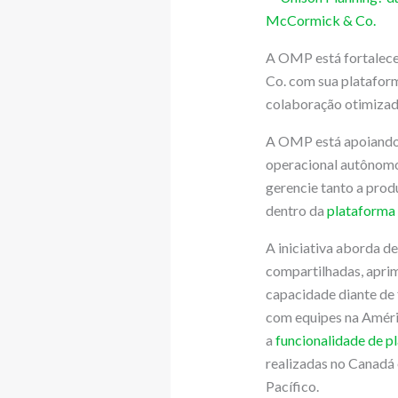
A OMP está fortalece
Co. com sua platafor
colaboração otimizada
A OMP está apoiando 
operacional autônomo 
gerencie tanto a pro
dentro da
plataforma
A iniciativa aborda d
compartilhadas, aprim
capacidade diante de 
com equipes na Améric
a
funcionalidade de p
realizadas no Canadá 
Pacífico.