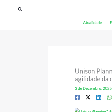
Skip
Procurar
to
content
Atualidade
E
Unison Plann
agilidade da
3 de Dezembro, 202