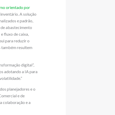
mo orientado por
inventário. A solução
alizados e padrão,
 de abastecimento
e fluxo de caixa,
i para reduzir o
as também resultem
sformação digital”,
os adotando a IA para
olatilidade.”
os planejadores e o
 Comercial e de
a colaboração e a