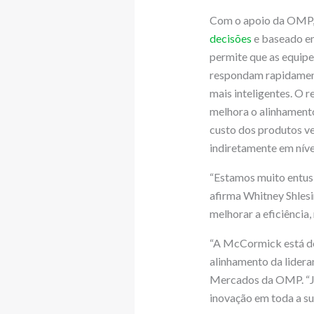
Com o apoio da OMP,
decisões
e baseado em 
permite que as equip
respondam rapidamen
mais inteligentes. O r
melhora o alinhament
custo dos produtos v
indiretamente em nívei
“Estamos muito entusi
afirma Whitney Shlesi
melhorar a eficiência,
“A McCormick está d
alinhamento da lideran
Mercados da OMP. “Jun
inovação em toda a su