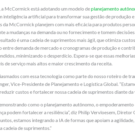
 a McCormick está adotando um modelo de
planejamento autôno
inteligência artificial para transformar sua gestão de produção e 
es da McCormick planejem com mais eficácia para produtos person
te a mudanças na demanda ou no fornecimento e tomem decisões
esultado é uma cadeia de suprimentos mais ágil, que otimiza custos 
o entre demanda de mercado e cronogramas de produção e contribu
endidos, minimizando o desperdício. Espera-se que essas melhori
s de serviço mais altos e maior crescimento da receita.
asmados com essa tecnologia como parte do nosso roteiro de tran
nger, Vice-Presidente de Planejamento e Logística Global. “Estam
 reduzir custos e fortalecer nossa cadeia de suprimentos diante da v
emonstrando como o planejamento autônomo, o empoderamento d
ça podem fortalecer a resiliência”, diz Philip Vervloesem, Diretor
tos, estamos integrando a IA de formas que apoiam a agilidade, 
a cadeia de suprimentos.”