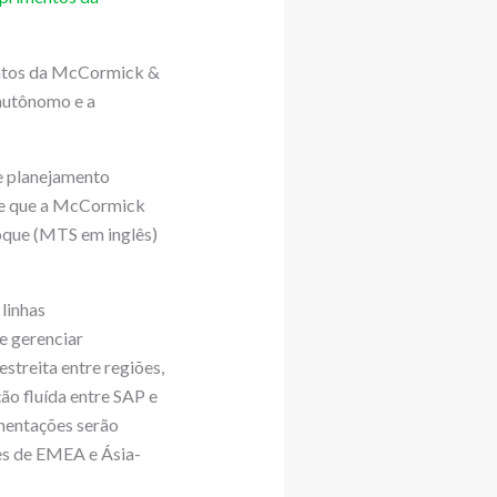
entos da McCormick &
autônomo e a
e planejamento
ite que a McCormick
oque (MTS em inglês)
linhas
e gerenciar
streita entre regiões,
o fluída entre SAP e
mentações serão
ões de EMEA e Ásia-