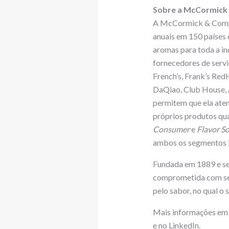
Sobre a McCormick
A McCormick & Compan
anuais em 150 países e
aromas para toda a ind
fornecedores de serv
French’s, Frank’s RedH
DaQiao, Club House, A
permitem que ela ate
próprios produtos qu
Consumer
e
Flavor So
ambos os segmentos i
Fundada em 1889 e se
comprometida com seu
pelo sabor, no qual o 
Mais informações em
e no LinkedIn.