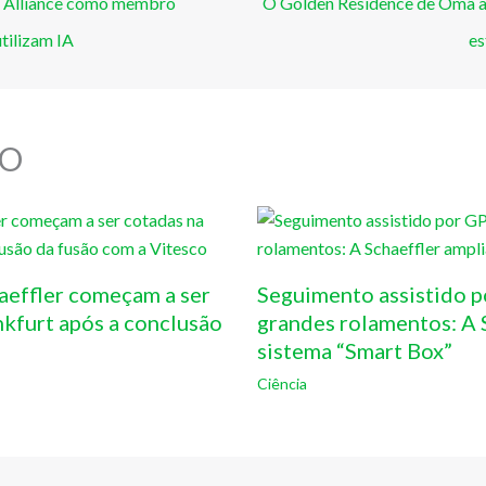
m Alliance como membro
O Golden Residence de Omã at
tilizam IA
es
O
aeffler começam a ser
Seguimento assistido p
nkfurt após a conclusão
grandes rolamentos: A S
sistema “Smart Box”
Ciência