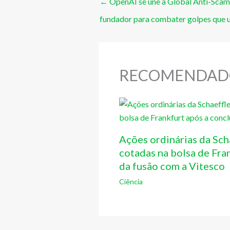
←
OpenAI se une à Global Anti-Sca
fundador para combater golpes que u
RECOMENDAD
Ações ordinárias da Sch
cotadas na bolsa de Fra
da fusão com a Vitesco
Ciência