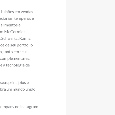
 bilhões em vendas
eciarias, temperos e
 alimentos e
luem McCormick,
, Schwartz, Kamis,
e de seu portfólio
, tanto em seus
s complementares,
 e a tecnologia de
eus princípios e
mbra um mundo unido
Company no Instagram