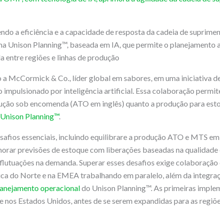
ndo a eficiência e a capacidade de resposta da cadeia de suprim
ma Unison Planning™, baseada em IA, que permite o planejamento 
 entre regiões e linhas de produção
a McCormick & Co., líder global em sabores, em uma iniciativa d
impulsionado por inteligência artificial. Essa colaboração perm
dução sob encomenda (ATO em inglês) quanto a produção para est
 Unison Planning™
.
esafios essenciais, incluindo equilibrare a produção ATO e MTS em 
orar previsões de estoque com liberações baseadas na qualidade 
flutuações na demanda. Superar esses desafios exige colaboração e
a do Norte e na EMEA trabalhando em paralelo, além da integraçã
lanejamento operacional
do Unison Planning™. As primeiras imple
e nos Estados Unidos, antes de se serem expandidas para as regi