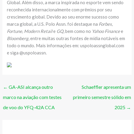
Global. Além disso, a marca inspirada no esporte vem sendo
reconhecida internacionalmente com prêmios por seu
crescimento global. Devido ao seu enorme sucesso como
marca global, a U.S. Polo Assn. foi destaque na
Forbes,
Fortune, Modern Retail
e
GQ
, bem como no
Yahoo Finance
e
Bloomberg
, entre muitas outras fontes de mídia notáveis ​​em
todo o mundo. Mais informações em: uspoloassnglobal.com
e siga @uspoloassn.
←
GA-ASI alcança outro
Schaeffler apresenta um
marco na aviação com testes
primeiro semestre sólido em
de voo do YFQ-42A CCA
2025
→