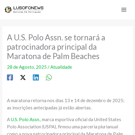
Skip
to
content
A U.S. Polo Assn. se tornará a
patrocinadora principal da
Maratona de Palm Beaches
28 de Agosto, 2025
/
Atualidade
A maratona retorna nos dias 13 e 14 de dezembro de 2025;
as inscrições antecipadas já estão abertas.
A
U.S. Polo Assn.
, marca esportiva oficial da United States
Polo Association (USPA), firmou uma parceria plurianual
como a nova patrocinadora principal da Maratona de Palm