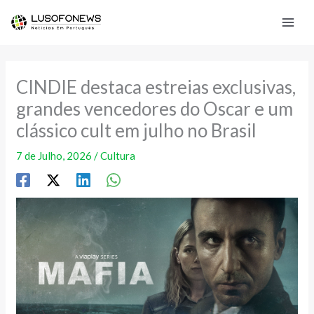
Skip
to
content
CINDIE destaca estreias exclusivas,
grandes vencedores do Oscar e um
clássico cult em julho no Brasil
7 de Julho, 2026
/
Cultura