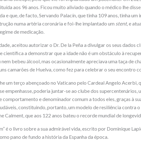
tituída aos 96 anos. Ficou muito aliviado quando o médico lhe diss
a e que, de facto, Servando Palacín, que tinha 109 anos, tinha um
rução numa artéria coronária e foi-lhe implantado um
stent
, e at
regime de medicação.
e, aceitou autorizar o Dr. De la Peña a divulgar os seus dados clí
 científica a demonstrar que a idade não é um obstáculo à recupe
u nem bebeu álcool, mas ocasionalmente apreciava uma taça de c
ns camarões de Huelva, como fez para celebrar o seu encontro c
lhe um terço abençoado no Vaticano pelo Cardeal Angelo Acerbi, q
 se empenhasse, poderia juntar-se ao clube dos supercentenários, 
 comportamento e denominador comum a todos eles, graças à sua
audáveis, constituindo, portanto, um modelo de resiliência contra 
e Calment, que aos 122 anos bateu o recorde mundial de longevid
” é o livro sobre a sua admirável vida, escrito por Dominique Lapi
omo pano de fundo a história da Espanha da época.