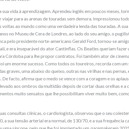
 sua vida à aprendizagem. Aprendeu inglês em poucos meses, torn
r viajar para as arenas de touradas sem demora. Impressionou tod
 voltas ao mundo como uma verdadeira lenda das touradas. A sua 
anos no Museu de Cera de Londres, ao lado do seu amigo, o pugilist
nca pelo presidente norte-americano Gerald Ford, tornou-se amig
lí, e era inseparável do ator Cantinflas. Os Beatles queriam fazer
ara Córdoba para lhe propor contratos. Foi também ator de cinema,
foi um enorme sucesso. Como todos os toureiros, recorda com um 
as graves, uma abaixo do queixo, outras nas virilhas e nas pernas,
 De facto, afirma que o medo se vence com a coragem e os aplaus
evado aos ombros da multidão depois de cortar duas orelhas e a cau
imentos muito sensatos que lhe possibilitam viver muito bem, como
as consultas clínicas, o cardiologista, observou que o seu coleste
0, a sua tensão arterial era normal, de 130/70, e a sua frequência 
eu uma síncope, pelo que lhe foi implantado um
pacemaker
em 2025,