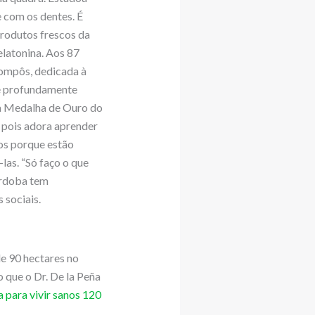
 com os dentes. É
produtos frescos da
latonina. Aos 87
compôs, dedicada à
 é profundamente
da Medalha de Ouro do
, pois adora aprender
os porque estão
as. “Só faço o que
órdoba tem
 sociais.
de 90 hectares no
o que o Dr. De la Peña
a para vivir sanos 120