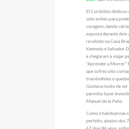
El Cordobés dedicou a
sete aviões para pode
coragem, dando várias
exposta durante dois 
recebido na Casa Bra
Kennedy e Salvador Da
e chegaram a viajar p
“Aprender a Morrer” 
que sofreu oito cornad
trambolhões e quedas.
Gostava muito de ser l
permitiu fazer invest
Manuel de la Peña.
Como é habitual nas su
perfeito, abaixo dos 7
67. Aos 86 anos, sofr