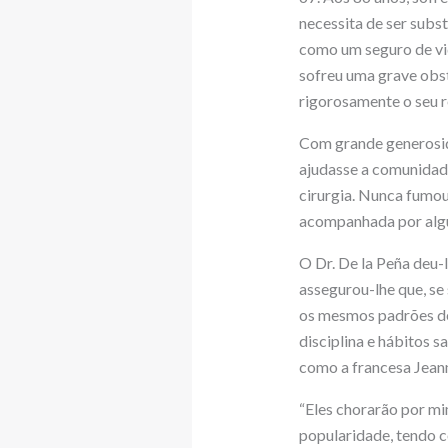
necessita de ser subs
como um seguro de vid
sofreu uma grave obst
rigorosamente o seu 
Com grande generosidad
ajudasse a comunidade
cirurgia. Nunca fumo
acompanhada por algu
O Dr. De la Peña deu-
assegurou-lhe que, se
os mesmos padrões de
disciplina e hábitos s
como a francesa Jeann
“Eles chorarão por mim
popularidade, tendo c