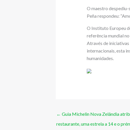
O maestro despediu-se
Peña respondeu: “Amo-
O Instituto Europeu d
referência mundial no
Através de iniciativa
internacionais, esta i
humanidades.
←
Guia Michelin Nova Zelândia atribu
restaurante, uma estrela a 14 e o pr