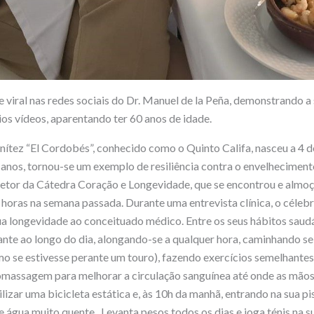
 viral nas redes sociais do Dr. Manuel de la Peña, demonstrando a
ios vídeos, aparentando ter 60 anos de idade.
ítez “El Cordobés”, conhecido como o Quinto Califa, nasceu a 4 
 anos, tornou-se um exemplo de resiliência contra o envelhecimen
iretor da Cátedra Coração e Longevidade, que se encontrou e alm
 horas na semana passada. Durante uma entrevista clínica, o célebr
ua longevidade ao conceituado médico. Entre os seus hábitos sau
tante ao longo do dia, alongando-se a qualquer hora, caminhando se
omo se estivesse perante um touro), fazendo exercícios semelhantes
omassagem para melhorar a circulação sanguínea até onde as mãos
lizar uma bicicleta estática e, às 10h da manhã, entrando na sua pi
de água muito quente. Levanta pesos todos os dias e joga ténis na 