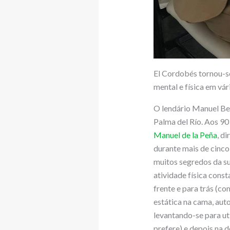
El Cordobés tornou-se
mental e física em vár
O lendário Manuel Ben
Palma del Río. Aos 90
Manuel de la Peña
, d
durante mais de cinco
muitos segredos da s
atividade física cons
frente e para trás (c
estática na cama, aut
levantando-se para uti
prefere) e depois na 