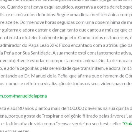
nos. Quando praticava esqui aquático, agarrava a corda de reboque
lisa e os músculos definidos. Segue uma dieta mediterrânica com 
pre azeite. Dorme nove horas seguidas com uma dose mínima de me
r guitarra e adora cantar e dançar, tanto que cantou a música que 
e, otimista e intelectualmente inquieto. Como todos os toureiros,
e admirador do Papa Leão XIV. Ficou encantado com a atribuição 
 la Peña por Sua Santidade. A sua mente está constantemente ativa
 novo objetivo é estudar o comportamento animal. Gosta de macac
e adora cegonhas pela serenidade que transmitem, e adora imitá-l
 contando ao Dr. Manuel de la Peña, que afirma que o homem de C
, como se reflete na viralização de todos os seus vídeos nas redes
am.com/manueldelapena
za e aos 80 anos plantou mais de 100.000 oliveiras na sua quinta 
a, porque gosta de “respirar o oxigénio filtrado pelas árvores”, a
 esta filosofia de vida como “pensar verde” no seu best-seller
“Guí
eu várias vezes.