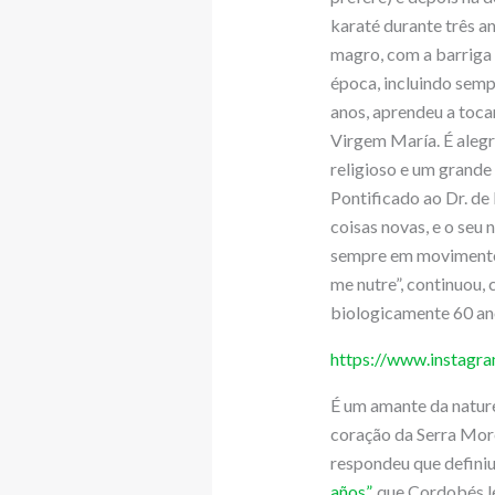
karaté durante três a
magro, com a barriga 
época, incluindo sem
anos, aprendeu a toca
Virgem María. É alegr
religioso e um grand
Pontificado ao Dr. de
coisas novas, e o seu
sempre em movimento, 
me nutre”, continuou,
biologicamente 60 anos
https://www.instagr
É um amante da nature
coração da Serra Moren
respondeu que definiu
años”
, que Cordobés l