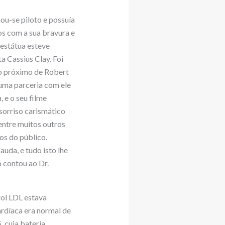
ou-se piloto e possuía
os com a sua bravura e
estátua esteve
a Cassius Clay. Foi
o próximo de Robert
 uma parceria com ele
 e o seu filme
sorriso carismático
 entre muitos outros
os do público.
da, ​​e tudo isto lhe
 contou ao Dr.
rol LDL estava
cardíaca era normal de
 cuja bateria