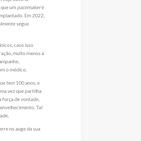
e que um
pacemaker
é
 implantado. Em 2022,
ualmente segue
nicos, caso isso
ração, muito menos à
hampanhe,
om o médico.
ue tem 100 anos, e
uma vez que partilha
 força de vontade,
o envelhecimento. Tal
ade.
erre no auge da sua