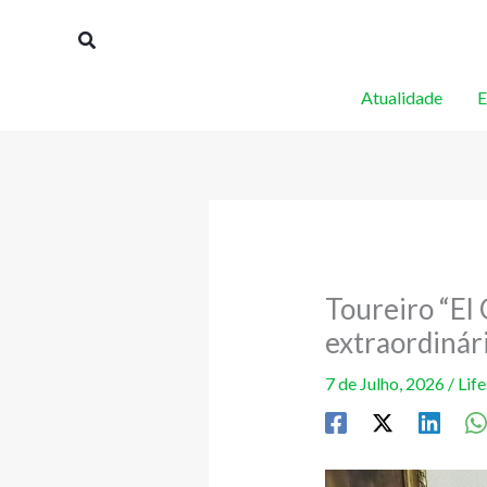
Skip
Procurar
to
content
Atualidade
E
Toureiro “El 
extraordinár
7 de Julho, 2026
/
Life