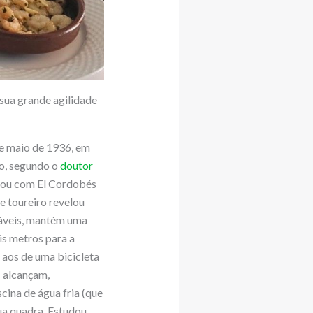
 sua grande agilidade
de maio de 1936, em
to, segundo o
doutor
oçou com El Cordobés
e toureiro revelou
dáveis, mantém uma
is metros para a
 aos de uma bicicleta
 alcançam,
scina de água fria (que
sua quadra. Estudou