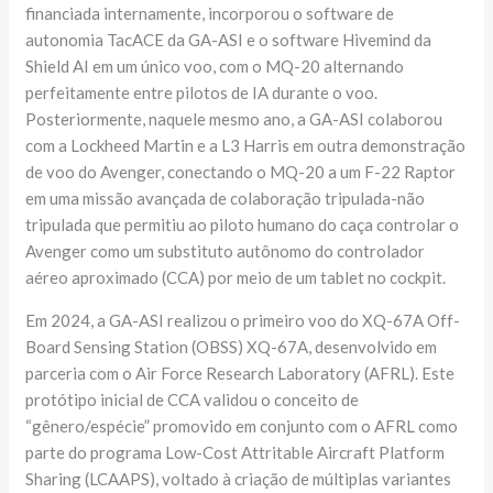
financiada internamente, incorporou o software de
autonomia TacACE da GA-ASI e o software Hivemind da
Shield AI em um único voo, com o MQ-20 alternando
perfeitamente entre pilotos de IA durante o voo.
Posteriormente, naquele mesmo ano, a GA-ASI colaborou
com a Lockheed Martin e a L3 Harris em outra demonstração
de voo do Avenger, conectando o MQ-20 a um F-22 Raptor
em uma missão avançada de colaboração tripulada-não
tripulada que permitiu ao piloto humano do caça controlar o
Avenger como um substituto autônomo do controlador
aéreo aproximado (CCA) por meio de um tablet no cockpit.
Em 2024, a GA-ASI realizou o primeiro voo do XQ-67A Off-
Board Sensing Station (OBSS) XQ-67A, desenvolvido em
parceria com o Air Force Research Laboratory (AFRL). Este
protótipo inicial de CCA validou o conceito de
“gênero/espécie” promovido em conjunto com o AFRL como
parte do programa Low-Cost Attritable Aircraft Platform
Sharing (LCAAPS), voltado à criação de múltiplas variantes