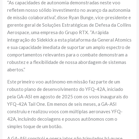
“As capacidades de autonomia demonstradas neste voo
refletem nosso sólido investimento no avanço da autonomia
de missão colaborativa”, disse Ryan Bunge, vice-presidente e
gerente geral de Soluções Estratégicas de Defesa da Collins
Aerospace, uma empresa do Grupo RTX. “A rápida
integração do Sidekick a esta plataforma da General Atomics
e sua capacidade imediata de suportar um amplo espectro de
comportamentos relevantes para o combate demonstram a
robustez e a flexibilidade de nossa abordagem de sistemas
abertos.”
Este primeiro voo autônomo em missão faz parte de um
robusto plano de desenvolvimento do YFQ-42A, iniciado
pela GA-ASI em agosto de 2025 com os voos inaugurais do
YFQ-42A Tail One. Em menos de seis meses, a GA-ASI
construiu e realizou voos com múltiplas aeronaves YFQ-
42A, incluindo decolagens e pousos autônomos com o
simples toque de um botão.
A GA-ASI constrói e opera jatos não tripulados há quase