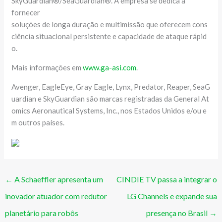
SkyGuardian®/SeaGuardian®. A empresa se dedica a
fornecer
soluções de longa duração e multimissão que oferecem cons
ciência situacional persistente e capacidade de ataque rápid
o.
Mais informações em
www.ga-asi.com
.
Avenger, EagleEye, Gray Eagle, Lynx, Predator, Reaper, SeaG
uardian e SkyGuardian são marcas registradas da General At
omics Aeronautical Systems, Inc., nos Estados Unidos e/ou e
m outros países.
←
A Schaeffler apresenta um
CINDIE TV passa a integrar o
inovador atuador com redutor
LG Channels e expande sua
planetário para robôs
presença no Brasil
→