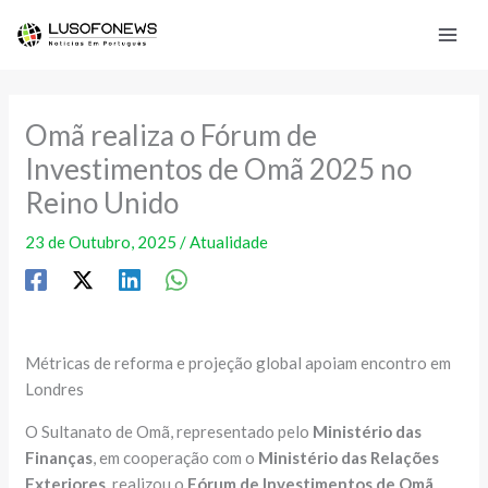
Skip
to
content
Omã realiza o Fórum de
Investimentos de Omã 2025 no
Reino Unido
23 de Outubro, 2025
/
Atualidade
Métricas de reforma e projeção global apoiam encontro em
Londres
O Sultanato de Omã, representado pelo
Ministério das
Finanças
, em cooperação com o
Ministério das Relações
Exteriores
, realizou o
Fórum de Investimentos de Omã