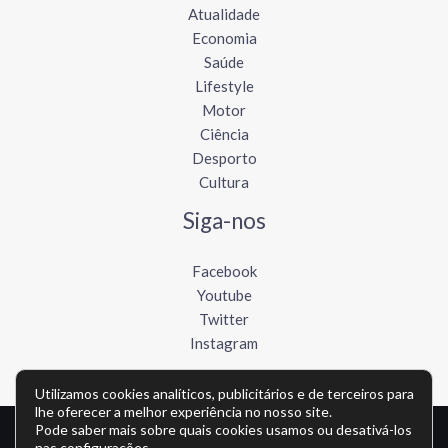
Atualidade
Economia
Saúde
Lifestyle
Motor
Ciência
Desporto
Cultura
Siga-nos
Facebook
Youtube
Twitter
Instagram
Utilizamos cookies analíticos, publicitários e de terceiros para
lhe oferecer a melhor experiência no nosso site.
Pode saber mais sobre quais cookies usamos ou desativá-los
Copyright © Todos os direitos reservados - lusofonews.com
nas
configurações
.