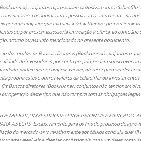
(Bookrunner) conjuntos representam exclusivamente a Schaeffler 
 considerarão a nenhuma outra pessoa como seus clientes no que se
s perante ninguém que não seja a Schaeffler por proporcionar as
lientes ou por prestar assessoria em relação à oferta, ao conteúdo
ção, acordo ou assunto mencionado no presente documento.
ão dos títulos, os Bancos diretores (Bookrunner) conjuntos e qu
 qualidade de investidores por conta própria, podem subscrever ou 
apacidade, podem deter, comprar, vender, oferecer para vender ou 
nta própria estes e outros valores da Schaeffler ou investimentos
s. Os Bancos diretores (Bookrunner) conjuntos não tencionam divu
ou operação deste tipo que não cumpra com as obrigações legais
S MIFID II / INVESTIDORES PROFISSIONAIS E MERCADO-A
 AS ECPS -Exclusivamente para os fins do processo de aprova
aliação do mercado-alvo relativamente aos títulos concluiu que: (i
trapartes elegíveis e clientes profissionais, cada um deles como de