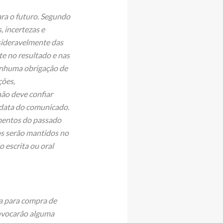
ra o futuro. Segundo
, incertezas e
sideravelmente das
te no resultado e nas
nenhuma obrigação de
ções,
ão deve confiar
 data do comunicado.
imentos do passado
s serão mantidos no
 escrita ou oral
a para compra de
invocarão alguma