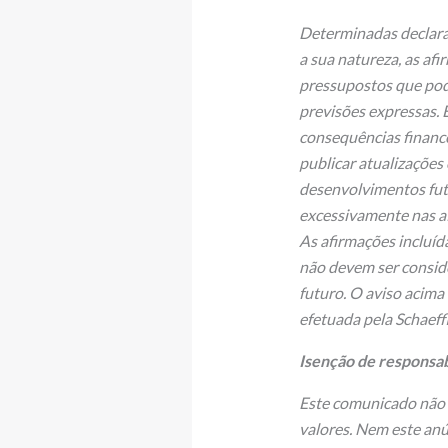
Determinadas declara
a sua natureza, as af
pressupostos que pod
previsões expressas. 
consequências financ
publicar atualizações
desenvolvimentos fut
excessivamente nas a
As afirmações incluí
não devem ser consid
futuro. O aviso acima
efetuada pela Schaeff
Isenção de responsabi
Este comunicado não 
valores. Nem este anú