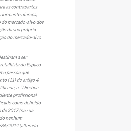
ara as contrapartes
eriormente ofereça,
ão do mercado-alvo dos
ação da sua própria
ação do mercado-alvo
stinam a ser
retalhista do Espaço
 uma pessoa que
nto (11) do artigo 4,
ificada, a “Diretiva
liente profissional
ificado como definido
 de 2017 (na sua
rado nenhum
286/2014 (alterado