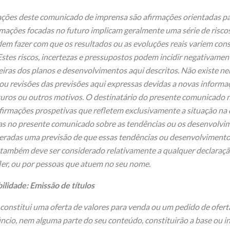
ções deste comunicado de imprensa são afirmações orientadas pa
irmações focadas no futuro implicam geralmente uma série de riscos
em fazer com que os resultados ou as evoluções reais variem con
Estes riscos, incertezas e pressupostos podem incidir negativamen
eiras dos planos e desenvolvimentos aqui descritos. Não existe 
 ou revisões das previsões aqui expressas devidas a novas informa
uros ou outros motivos. O destinatário do presente comunicado n
firmações prospetivas que refletem exclusivamente a situação na
das no presente comunicado sobre as tendências ou os desenvolv
eradas uma previsão de que essas tendências ou desenvolvimento
 também deve ser considerado relativamente a qualquer declaração
ler, ou por pessoas que atuem no seu nome.
lidade: Emissão de títulos
constitui uma oferta de valores para venda ou um pedido de ofert
ncio, nem alguma parte do seu conteúdo, constituirão a base ou 