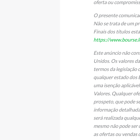
oferta ou compromisso
O presente comunicad
Não se trata de um pr
Finais dos títulos es
https://www.bourse.
Este anúncio não cons
Unidos. Os valores d
termos da legislação d
qualquer estado dos 
uma isenção aplicável 
Valores. Qualquer ofe
prospeto, que pode se
informação detalhada
será realizada qualqu
mesmo não pode ser di
as ofertas ou vendas d