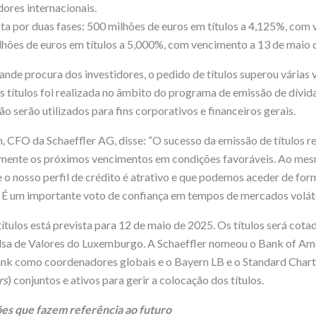
dores internacionais.
a por duas fases: 500 milhões de euros em títulos a 4,125%, com
lhões de euros em títulos a 5,000%, com vencimento a 13 de maio
nde procura dos investidores, o pedido de títulos superou várias 
s títulos foi realizada no âmbito do programa de emissão de dívid
 serão utilizados para fins corporativos e financeiros gerais.
 CFO da Schaeffler AG, disse: “O sucesso da emissão de títulos r
mente os próximos vencimentos em condições favoráveis. Ao mes
e o nosso perfil de crédito é atrativo e que podemos aceder de for
 É um importante voto de confiança em tempos de mercados voláte
ítulos está prevista para 12 de maio de 2025. Os títulos será cot
sa de Valores do Luxemburgo. A Schaeffler nomeou o Bank of Ame
Bank como coordenadores globais e o Bayern LB e o Standard Cha
rs
) conjuntos e ativos para gerir a colocação dos títulos.
es que fazem referência ao futuro