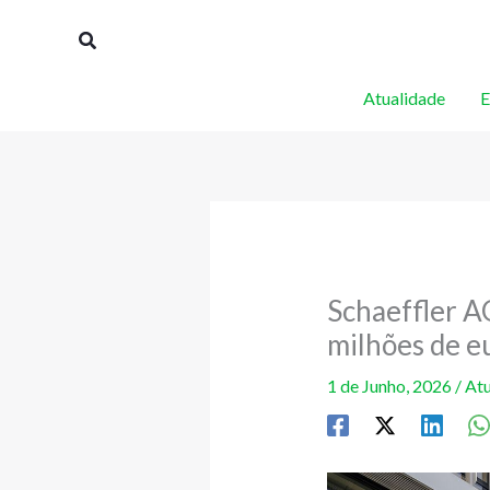
Skip
Procurar
to
content
Atualidade
E
Schaeffler AG
milhões de e
1 de Junho, 2026
/
Atu