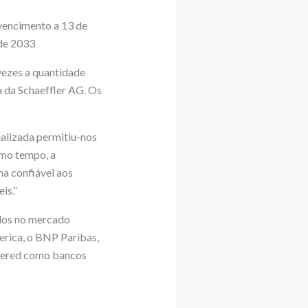
 vencimento a 13 de
 de 2033
vezes a quantidade
a da Schaeffler AG. Os
ealizada permitiu-nos
mo tempo, a
ma confiável aos
is.”
ados no mercado
rica, o BNP Paribas,
rtered como bancos