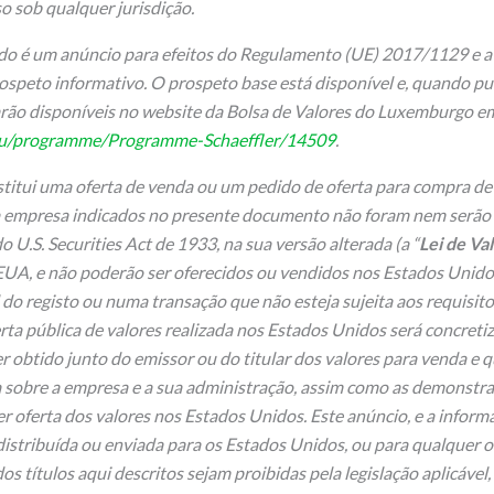
 sob qualquer jurisdição.
o é um anúncio para efeitos do Regulamento (UE) 2017/1129 e a l
ospeto informativo. O prospeto base está disponível e, quando pu
tarão disponíveis no website da Bolsa de Valores do Luxemburgo e
lu/programme/Programme-Schaeffler/14509
.
titui uma oferta de venda ou um pedido de oferta para compra de
a empresa indicados no presente documento não foram nem serão 
o U.S. Securities Act de 1933, na sua versão alterada (a “
Lei de Va
EUA, e não poderão ser oferecidos ou vendidos nos Estados Unido
do registo ou numa transação que não esteja sujeita aos requisitos
rta pública de valores realizada nos Estados Unidos será concreti
r obtido junto do emissor ou do titular dos valores para venda e 
 sobre a empresa e a sua administração, assim como as demonstra
er oferta dos valores nos Estados Unidos. Este anúncio, e a inform
stribuída ou enviada para os Estados Unidos, ou para qualquer o
os títulos aqui descritos sejam proibidas pela legislação aplicável,