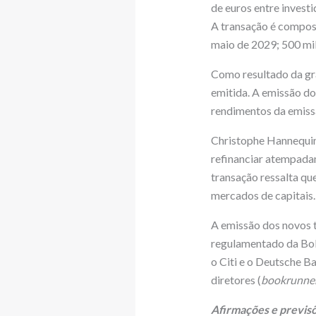
de euros entre investi
A transação é compost
maio de 2029; 500 mi
Como resultado da gra
emitida. A emissão do
rendimentos da emissão
Christophe Hannequin,
refinanciar atempada
transação ressalta qu
mercados de capitais.
A emissão dos novos t
regulamentado da Bol
o Citi e o Deutsche 
diretores (
bookrunne
Afirmações e previsõ