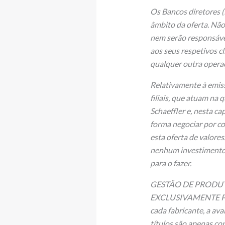
Os Bancos diretores 
âmbito da oferta. Não
nem serão responsávei
aos seus respetivos c
qualquer outra opera
Relativamente à emiss
filiais, que atuam na
Schaeffler e, nesta c
forma negociar por co
esta oferta de valore
nenhum investimento 
para o fazer.
GESTÃO DE PRODUTO
EXCLUSIVAMENTE PARA
cada fabricante, a av
títulos são apenas con