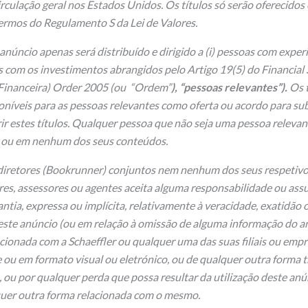
irculação geral nos Estados Unidos. Os títulos só serão oferecidos
ermos do Regulamento S da Lei de Valores.
anúncio apenas será distribuído e dirigido a (i) pessoas com exper
 com os investimentos abrangidos pelo Artigo 19(5) do Financial
Financeira) Order 2005 (ou “Ordem”
), “pessoas relevantes”).
Os t
poníveis para as pessoas relevantes como oferta ou acordo para su
r estes títulos. Qualquer pessoa que não seja uma pessoa relevan
o ou em nenhum dos seus conteúdos.
retores (Bookrunner) conjuntos nem nenhum dos seus respetivo
res, assessores ou agentes aceita alguma responsabilidade ou as
ntia, expressa ou implícita, relativamente à veracidade, exatidão 
este anúncio (ou em relação à omissão de alguma informação do a
cionada com a Schaeffler ou qualquer uma das suas filiais ou empr
e ou em formato visual ou eletrónico, ou de qualquer outra forma 
, ou por qualquer perda que possa resultar da utilização deste anú
uer outra forma relacionada com o mesmo.