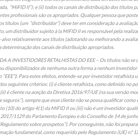
, “MiFID II”); e (ii) todos os canais de distribuição dos títulos p
lientes profissionais são os apropriados. Qualquer pessoa que post
 títulos (um “distribuidor”) deve ter em consideração a avaliaç
o, um distribuidor sujeito à la MiFID II es responsável pela realiz
-alvo relativamente aos títulos (adotando ou melhorando a avali
la determinação dos canais de distribuição apropriados.
 A INVESTIDORES RETALHISTAS DO EEE – Os títulos não se de
ou disponibilizados de nenhuma outra forma a nenhum investidor 
o “EEE”
).
Para estes efeitos, entende-se por investidor retalhista
s seguintes critérios: (i) é cliente retalhista, como definido no po
 (ii) é cliente na aceção da Diretiva 2016/97/UE (na sua versão mod
e seguros”), sempre que esse cliente não se possa qualificar como c
 (10) do artigo 4(1) da MiFID II ou (iii) não é um investidor qual
2017/1129 do Parlamento Europeu e do Conselho de 14 de junho
 “Regulamento sobre prospetos”). Por conseguinte, não foi prepa
ação fundamental, como requerido pelo Regulamento (UE) n.º 1