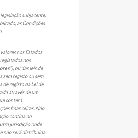
egislação subjacente.
blicado, as Condições
m
 valores nos Estados
registados nos
lores
“), ou das leis de
s sem registo ou sem
 de registo da Lei de
zada através de um
que conterá
ções financeiras. Não
ação contida no
utra jurisdição onde
 e não será distribuída