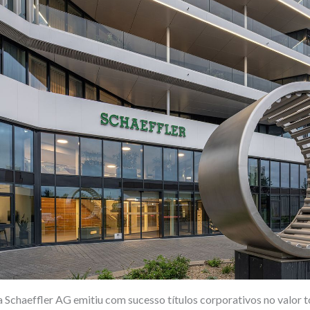
a Schaeffler AG emitiu com sucesso títulos corporativos no valor t