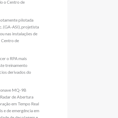
do o Centro de
emotamente pilotada
 (GA-ASI), projetista
ou nas instalações de
o Centro de
ecer o RPA mais
ste treinamento
cios derivados do
aeronave MQ-9B
 Radar de Abertura
ploração em Tempo Real
is e de emergência em
cidade de decolagem e