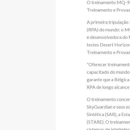
O treinamento MQ-9B 
Treinamento e Provas
A primeira tripulação
(RPA) do mundo: o MQ
e desenvolvedora do M
testes Desert Horizon
Treinamento e Provas
“Oferecer treinamento
capacitado do mundo”,
garante que a Bélgica
RPA de longo alcance e
O treinamento concen
SkyGuardian e seus eq
Sintética (SAR), a Es
(STARE). O treinamen
sistemas de inteligên