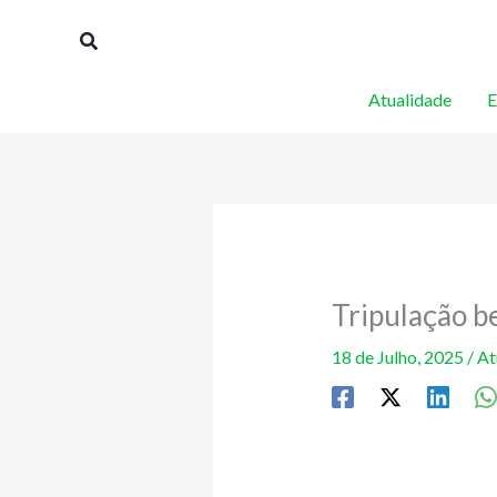
Skip
Procurar
to
content
Atualidade
E
Tripulação b
18 de Julho, 2025
/
At