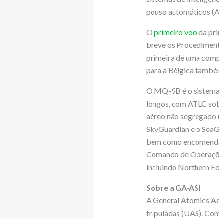
pouso automáticos (A
O
primeiro voo
da pri
breve os Procedimento
primeira de uma compr
para a Bélgica também
O MQ-9B é o sistema 
longos, com ATLC sob
aéreo não segregado u
SkyGuardian e o SeaGu
bem como encomend
Comando de Operaçõe
incluindo Northern Ed
Sobre a GA-ASI
A General Atomics Aer
tripuladas (UAS). Com