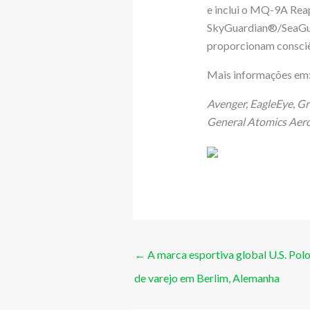
e inclui o MQ-9A R
SkyGuardian®/SeaGuar
proporcionam consciên
Mais informações em
Avenger, EagleEye, Gr
General Atomics Aeron
←
A marca esportiva global U.S. Polo 
de varejo em Berlim, Alemanha