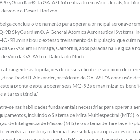
SkyGuardian® da GA-ASI foi realizado em vários locais, incluin
 de voo e o Desert Horizon
 belga concluiu o treinamento para operar a principal aeronave r
-9B SkyGuardian®. A General Atomics Aeronautical Systems, Inc.
Q-9B, ministrou o extenso treinamento da tripulação, que culmin
 da GA-ASI em El Mirage, Califórnia, após paradas na Bélgica e n
 de Voo da GA-ASI em Dakota do Norte.
 abrangente às tripulações de nossos clientes é sinônimo de ofer
 disse David R. Alexander, presidente da GA-ASI. “A conclusão de
 esteja pronta e apta a operar seus MQ-9Bs e maximizar os benefí
 alta resistência.”
tra-se nas habilidades fundamentais necessárias para operar a 
uipamentos, incluindo o Sistema de Mira Multiespectral (MTS), o
tação de Inteligência de Missão (MIS) e o sistema de Tarefas e Ex
to envolve a construção de uma base sólida para operações norma
cia, vigilância e reconhecimento (ISR), voo por instrumentos, capa