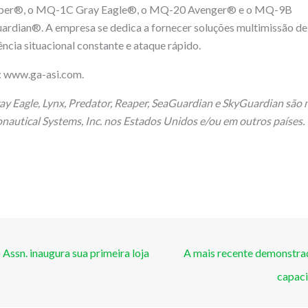
eaper®, o MQ-1C Gray Eagle®, o MQ-20 Avenger® e o MQ-9B
dian®. A empresa se dedica a fornecer soluções multimissão de
cia situacional constante e ataque rápido.
: www.ga-asi.com.
ay Eagle, Lynx, Predator, Reaper, SeaGuardian e SkyGuardian são 
autical Systems, Inc. nos Estados Unidos e/ou em outros países.
Assn. inaugura sua primeira loja
A mais recente demonstra
capaci