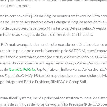
TLC) e muito mais.
meira aeronave MQ-9B da Bélgica ocorreu em fevereiro. Esta aer
s de Teste de Aceitação e deverá chegar à Bélgica antes do final 
a de quatro aeronaves pelo Ministério da Defesa belga. A Venda 
 inclui duas Estações de Controle Terrestre Certificadas.
RPA mais avançado do mundo, oferecendo resistência e alcance 
 controle polo a polo exclusivamente pelo SATCOM, e será capaz
tilizando o sistema de detecção e desvio desenvolvido pela GA-A
ardian®, com diversas entregas feitas à Força Aérea Real do Rein
as do
Canadá
,
Polônia
, Japão, Taiwan, Índia e Força Aérea dos EU
s Especiais. O MQ-9B também apoiou diversos exercícios da Ma
ge, Integrated Battle Problem, RIMPAC e Group Sail.
onautical Systems, Inc. é a principal construtora mundial de sist
 mais de 8 milhões de horas de voo, a linha Predator® de UAS ope