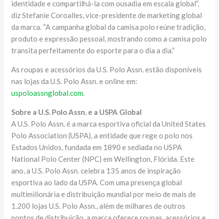
identidade e compartilhá-la com ousadia em escala global”,
diz Stefanie Coroalles, vice-presidente de marketing global
da marca. “A campanha global da camisa polo reúne tradição,
produto e expressão pessoal, mostrando como a camisa polo
transita perfeitamente do esporte para o dia a dia.”
As roupas e acessórios da U.S. Polo Assn. estão disponíveis
nas lojas da U.S. Polo Assn. e online em:
uspoloassnglobal.com
.
Sobre a U.S. Polo Assn. e a USPA Global
A U.S. Polo Assn. é a marca esportiva oficial da United States
Polo Association (USPA), a entidade que rege o polo nos
Estados Unidos, fundada em 1890 e sediada no USPA
National Polo Center (NPC) em Wellington, Flórida. Este
ano, a U.S. Polo Assn. celebra 135 anos de inspiração
esportiva ao lado da USPA. Com uma presença global
multimilionária e distribuição mundial por meio de mais de
1.200 lojas U.S. Polo Assn., além de milhares de outros
pontos de distribuição, a marca oferece roupas, acessórios e