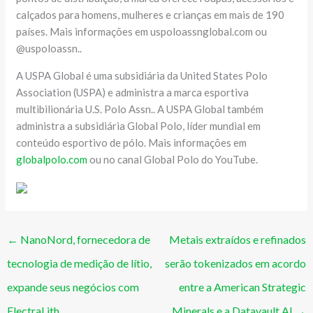
calçados para homens, mulheres e crianças em mais de 190
países. Mais informações em uspoloassnglobal.com ou
@uspoloassn..
A USPA Global é uma subsidiária da United States Polo
Association (USPA) e administra a marca esportiva
multibilionária U.S. Polo Assn.. A USPA Global também
administra a subsidiária Global Polo, líder mundial em
conteúdo esportivo de pólo. Mais informações em
globalpolo.com
ou no canal Global Polo do YouTube.
←
NanoNord, fornecedora de
Metais extraídos e refinados
tecnologia de medição de lítio,
serão tokenizados em acordo
expande seus negócios com
entre a American Strategic
ElectraLith
Minerals e a Datavault AI
→