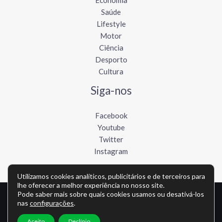
Saúde
Lifestyle
Motor
Ciência
Desporto
Cultura
Siga-nos
Facebook
Youtube
Twitter
Instagram
Utilizamos cookies analíticos, publicitários e de terceiros para
lhe oferecer a melhor experiência no nosso site.
Pode saber mais sobre quais cookies usamos ou desativá-los
Copyright © Todos os direitos reservados - lusofonews.com
nas
configurações
.
Política de privacidade
-
Política de cookies
-
Contato
Aceito
Declínio