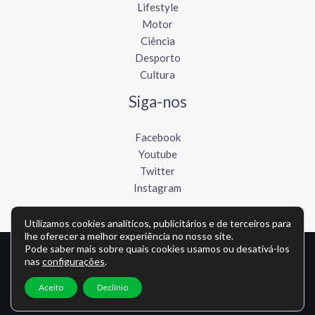
Lifestyle
Motor
Ciência
Desporto
Cultura
Siga-nos
Facebook
Youtube
Twitter
Instagram
Utilizamos cookies analíticos, publicitários e de terceiros para
lhe oferecer a melhor experiência no nosso site.
Pode saber mais sobre quais cookies usamos ou desativá-los
Copyright © Todos os direitos reservados - lusofonews.com
nas
configurações
.
Política de privacidade
-
Política de cookies
-
Contato
Aceito
Declínio