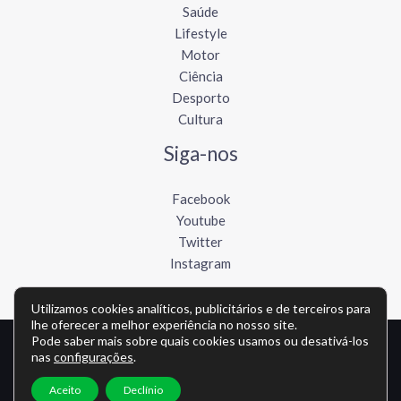
Saúde
Lifestyle
Motor
Ciência
Desporto
Cultura
Siga-nos
Facebook
Youtube
Twitter
Instagram
Utilizamos cookies analíticos, publicitários e de terceiros para
lhe oferecer a melhor experiência no nosso site.
Pode saber mais sobre quais cookies usamos ou desativá-los
Copyright © Todos os direitos reservados - lusofonews.com
nas
configurações
.
Política de privacidade
-
Política de cookies
-
Contato
Aceito
Declínio